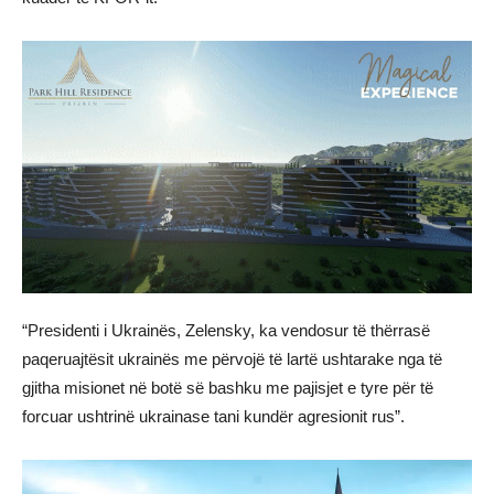
“Presidenti i Ukrainës, Zelensky, ka vendosur të thërrasë
paqeruajtësit ukrainës me përvojë të lartë ushtarake nga të
gjitha misionet në botë së bashku me pajisjet e tyre për të
forcuar ushtrinë ukrainase tani kundër agresionit rus”.