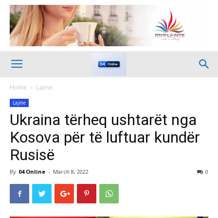
Home
Lajme
Lajme
Ukraina tërheq ushtarët nga
Kosova për të luftuar kundër
Rusisë
By
04 Online
-
March 8, 2022
0