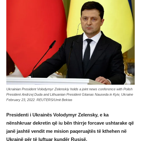
Ukrainian President Volodymyr Zelenskiy holds a joint news conference with Polish
President Andrzej Duda and Lithuanian President Gitanas Nauseda in Kyiv, Ukraine
February 23, 2022. REUTERS/Umit Bektas
Presidenti i Ukrainës Volodymyr Zelensky, e ka
nënshkruar dekretin që iu bën thirrje forcave ushtarake që
janë jashtë vendit me mision paqeruajtës të kthehen në
Ukrainë për të luftuar kundër Rusisë.