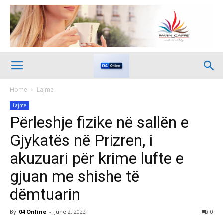
Home
Lajme
Lajme
Përleshje fizike në sallën e
Gjykatës në Prizren, i
akuzuari për krime lufte e
gjuan me shishe të
dëmtuarin
By
04 Online
-
June 2, 2022
0