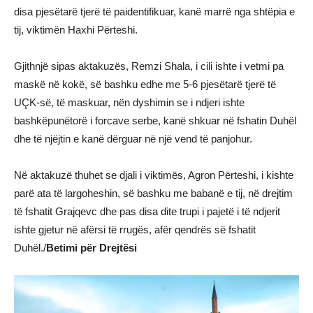
disa pjesëtarë tjerë të paidentifikuar, kanë marrë nga shtëpia e
tij, viktimën Haxhi Përteshi.
Gjithnjë sipas aktakuzës, Remzi Shala, i cili ishte i vetmi pa
maskë në kokë, së bashku edhe me 5-6 pjesëtarë tjerë të
UÇK-së, të maskuar, nën dyshimin se i ndjeri ishte
bashkëpunëtorë i forcave serbe, kanë shkuar në fshatin Duhël
dhe të njëjtin e kanë dërguar në një vend të panjohur.
Në aktakuzë thuhet se djali i viktimës, Agron Përteshi, i kishte
parë ata të largoheshin, së bashku me babanë e tij, në drejtim
të fshatit Grajqevc dhe pas disa dite trupi i pajetë i të ndjerit
ishte gjetur në afërsi të rrugës, afër qendrës së fshatit
Duhël./
Betimi për Drejtësi