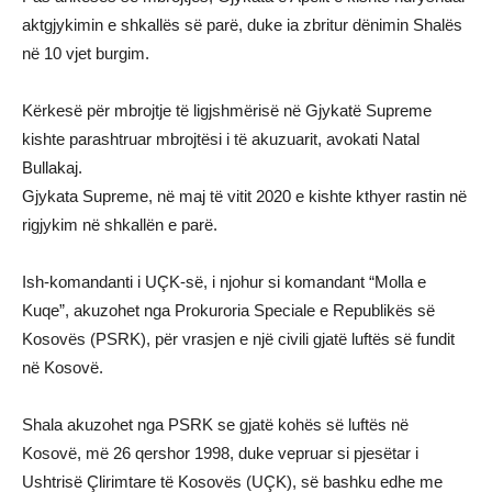
aktgjykimin e shkallës së parë, duke ia zbritur dënimin Shalës
në 10 vjet burgim.
Kërkesë për mbrojtje të ligjshmërisë në Gjykatë Supreme
kishte parashtruar mbrojtësi i të akuzuarit, avokati Natal
Bullakaj.
Gjykata Supreme, në maj të vitit 2020 e kishte kthyer rastin në
rigjykim në shkallën e parë.
Ish-komandanti i UÇK-së, i njohur si komandant “Molla e
Kuqe”, akuzohet nga Prokuroria Speciale e Republikës së
Kosovës (PSRK), për vrasjen e një civili gjatë luftës së fundit
në Kosovë.
Shala akuzohet nga PSRK se gjatë kohës së luftës në
Kosovë, më 26 qershor 1998, duke vepruar si pjesëtar i
Ushtrisë Çlirimtare të Kosovës (UÇK), së bashku edhe me