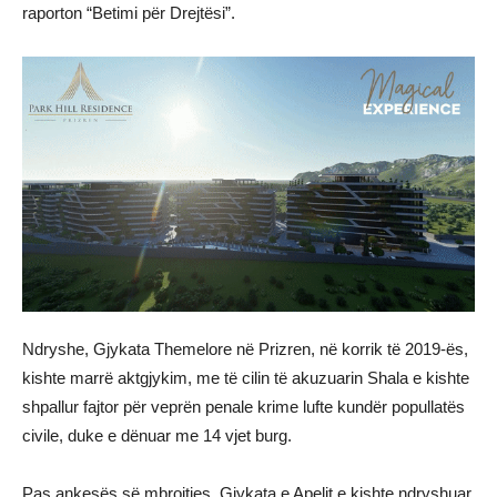
raporton “Betimi për Drejtësi”.
Ndryshe, Gjykata Themelore në Prizren, në korrik të 2019-ës,
kishte marrë aktgjykim, me të cilin të akuzuarin Shala e kishte
shpallur fajtor për veprën penale krime lufte kundër popullatës
civile, duke e dënuar me 14 vjet burg.
Pas ankesës së mbrojtjes, Gjykata e Apelit e kishte ndryshuar