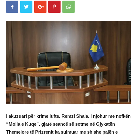
I akuzuari për krime lufte, Remzi Shala, i njohur me nofkën
“Molla e Kuqe”, gjatë seancë së sotme në Gjykatën
Themelore të Prizrenit ka sulmuar me shishe palën e