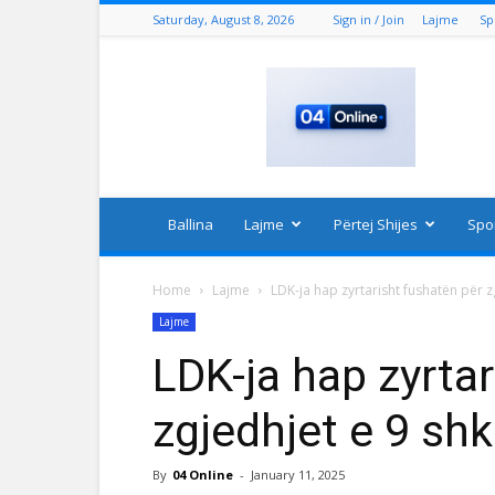
Saturday, August 8, 2026
Sign in / Join
Lajme
Sp
04
Online
Ballina
Lajme
Përtej Shijes
Spo
Home
Lajme
LDK-ja hap zyrtarisht fushatën për zg
Lajme
LDK-ja hap zyrta
zgjedhjet e 9 shk
By
04 Online
-
January 11, 2025