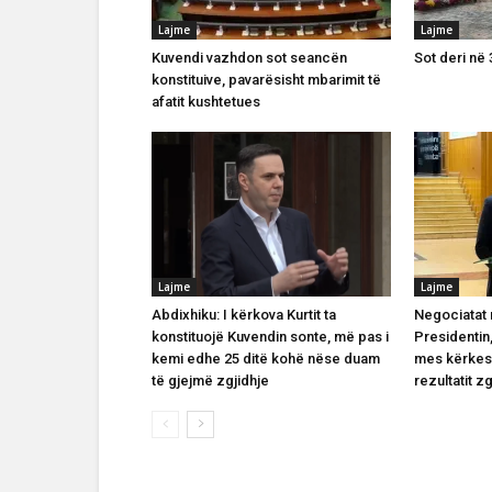
Lajme
Lajme
Kuvendi vazhdon sot seancën
Sot deri në
konstituive, pavarësisht mbarimit të
afatit kushtetues
Lajme
Lajme
Abdixhiku: I kërkova Kurtit ta
Negociatat
konstituojë Kuvendin sonte, më pas i
Presidentin,
kemi edhe 25 ditë kohë nëse duam
mes kërkes
të gjejmë zgjidhje
rezultatit z