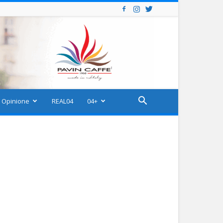
Opinione
REAL04
04+