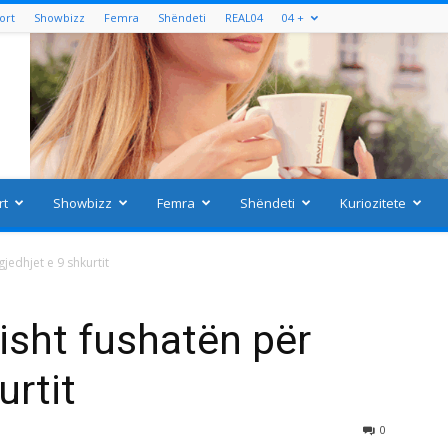
ort
Showbizz
Femra
Shëndeti
REAL04
04 +
rt
Showbizz
Femra
Shëndeti
Kuriozitete
jedhjet e 9 shkurtit
risht fushatën për
urtit
0