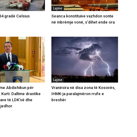
Lajme
 34 gradë Celsius
Seanca konstituive vazhdon sonte
në mbrëmje vonë, s’dihet ende ora
Lajme
 me Abdixhikun për
Vranësira në disa zona të Kosovës,
 Kurti: Dallime drastike
IHMK-ja paralajmëron rrufe e
ave të LDK’së dhe
breshër
gjedhor