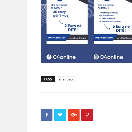
TAGS
shendeti