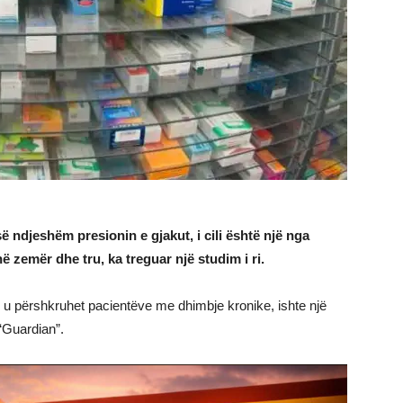
së ndjeshëm presionin e gjakut, i cili është një nga
ë zemër dhe tru, ka treguar një studim i ri.
h u përshkruhet pacientëve me dhimbje kronike, ishte një
 “Guardian”.