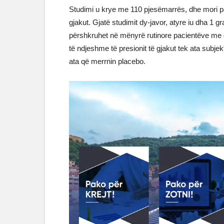
Studimi u krye me 110 pjesëmarrës, dhe mori p
gjakut. Gjatë studimit dy-javor, atyre iu dha 1 
përshkruhet në mënyrë rutinore pacientëve me dh
të ndjeshme të presionit të gjakut tek ata sub
ata që merrnin placebo.