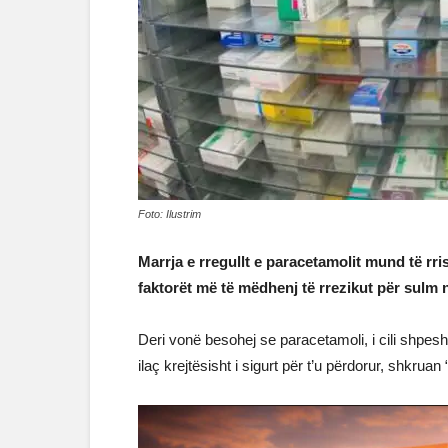
Foto: Ilustrim
Marrja e rregullt e paracetamolit mund të rri
faktorët më të mëdhenj të rrezikut për sulm n
Deri vonë besohej se paracetamoli, i cili shpes
ilaç krejtësisht i sigurt për t’u përdorur, shkruan