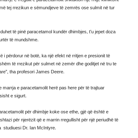
it më tej rrezikun e sëmundjeve të zemrës ose sulmit në tur
ë duhet të pinë paracetamol kundër dhimbjes, t’u jepet doza
kurtër të mundshme.
i përdorur në botë, ka një efekt në rritjen e presionit të
sishëm të rrezikut për sulmet në zemër dhe goditjet në tru te
are”, tha profesori James Deere.
marrja e paracetamolit herë pas here për të trajtuar
isht e sigurt.
aracetamolit për dhimbje koke ose ethe, gjë që është e
ishtazi për njerëzit që e marrin rregullisht për një periudhë të
a studiuesi Dr. Ian McIntyre.