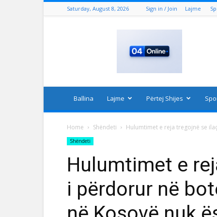
Saturday, August 8, 2026
Sign in / Join
Lajme
Sp
04
Online
Ballina
Lajme
Përtej Shijes
Spo
Home
Shëndeti
Hulumtimet e reja tregojnë se ila
Shëndeti
Hulumtimet e rej
i përdorur në bot
në Kosovë nuk ës