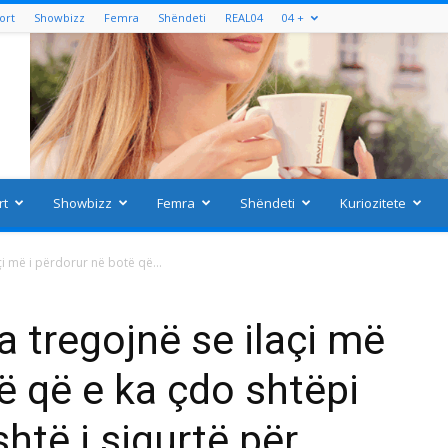
ort
Showbizz
Femra
Shëndeti
REAL04
04 +
rt
Showbizz
Femra
Shëndeti
Kuriozitete
çi më i përdorur në botë që...
a tregojnë se ilaçi më
ë që e ka çdo shtëpi
htë i sigurtë për