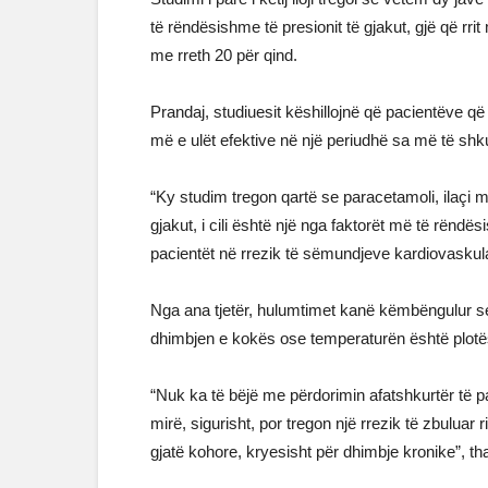
të rëndësishme të presionit të gjakut, gjë që rr
me rreth 20 për qind.
Prandaj, studiuesit këshillojnë që pacientëve q
më e ulët efektive në një periudhë sa më të sh
“Ky studim tregon qartë se paracetamoli, ilaçi më 
gjakut, i cili është një nga faktorët më të rëndë
pacientët në rrezik të sëmundjeve kardiovaskul
Nga ana tjetër, hulumtimet kanë këmbëngulur se 
dhimbjen e kokës ose temperaturën është plotës
“Nuk ka të bëjë me përdorimin afatshkurtër të p
mirë, sigurisht, por tregon një rrezik të zbuluar r
gjatë kohore, kryesisht për dhimbje kronike”, th