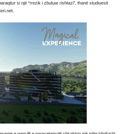
paraqitur si një “rrezik i zbuluar rishtazi”, thanë studiuesit
eri.net.
 marrje e rregullt e paracetamolit shkakton një rritje klinikisht