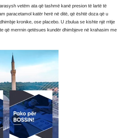
arasysh vetëm ata që tashmë kanë presion të lartë të
gram paracetamol katër herë në ditë, që është doza që u
imbje kronike, ose placebo. U zbulua se kishte një rritje
jekte që merrnin qetësues kundër dhimbjeve në krahasim me