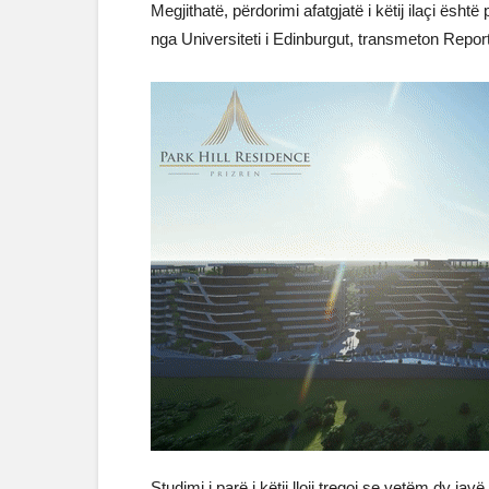
Megjithatë, përdorimi afatgjatë i këtij ilaçi është 
nga Universiteti i Edinburgut, transmeton Report
Studimi i parë i këtij lloji tregoi se vetëm dy javë