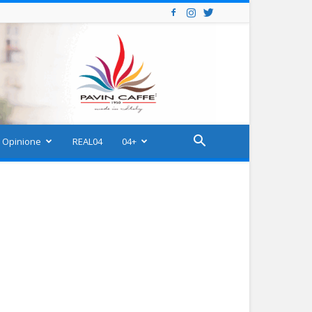
Opinione
REAL04
04+