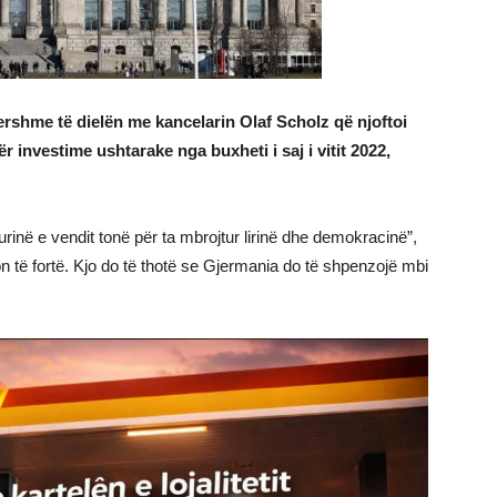
ershme të dielën me kancelarin Olaf Scholz që njoftoi
r investime ushtarake nga buxheti i saj i vitit 2022,
inë e vendit tonë për ta mbrojtur lirinë dhe demokracinë”,
n të fortë. Kjo do të thotë se Gjermania do të shpenzojë mbi