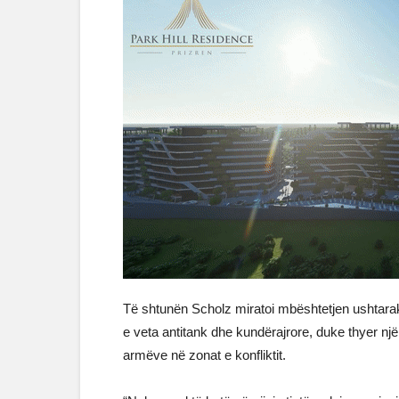
Të shtunën Scholz miratoi mbështetjen ushtara
e veta antitank dhe kundërajrore, duke thyer një 
armëve në zonat e konfliktit.