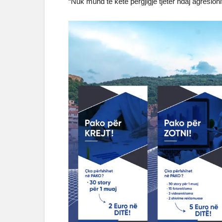
“Nuk mund të ketë përgjigje tjetër ndaj agresionit