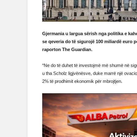
Gjermania u largua sërish nga politika e kah
se qeveria do të sigurojë 100 miliardë euro pë
raporton The Guardian.
“Ne do të duhet të investojmë më shumë në sigur
u tha Scholz ligjvënësve, duke marrë një ovacio
2% të prodhimit ekonomik për mbrojtjen.