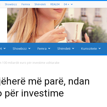
t
Showbizz
Femra
Shëndeti
REAL04
04 +
rt
Showbizz
Femra
Shëndeti
Kuriozitete
n 100 miliardë euro për investime ushtarake
jëherë më parë, ndan
o për investime