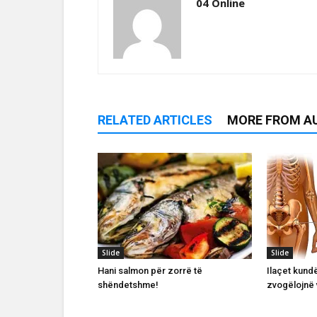
04 Online
RELATED ARTICLES
MORE FROM A
Slide
Slide
Hani salmon për zorrë të
Ilaçet kun
shëndetshme!
zvogëlojnë