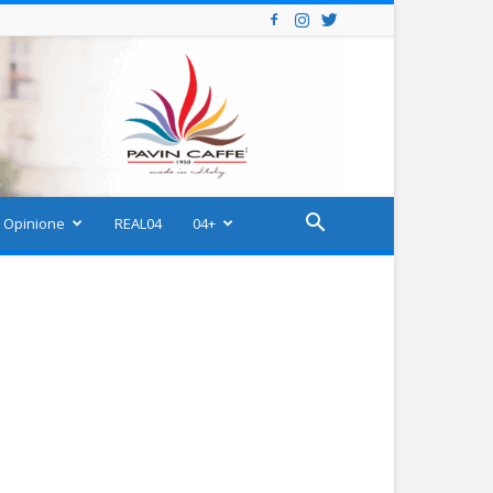
Opinione
REAL04
04+