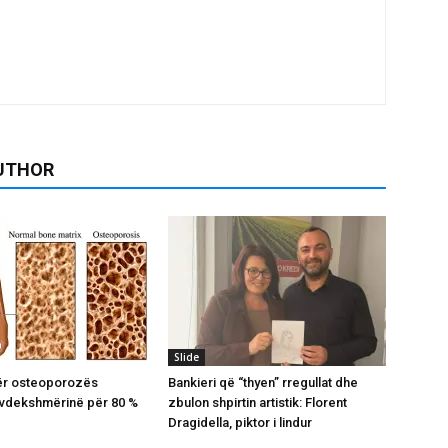
UTHOR
Slide
dër osteoporozës
Bankieri që “thyen” rregullat dhe
 vdekshmërinë për 80 %
zbulon shpirtin artistik: Florent
Dragidella, piktor i lindur