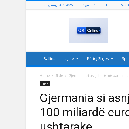
Friday, August 7, 2026
Sign in / Join
Lajme
Spor
04
Online
Ballina
Lajme
Përtej Shijes
Spo
Home
Slide
Gjermania si asnjëherë më parë, nda
Slide
Gjermania si asn
100 miliardë eur
ushtarake