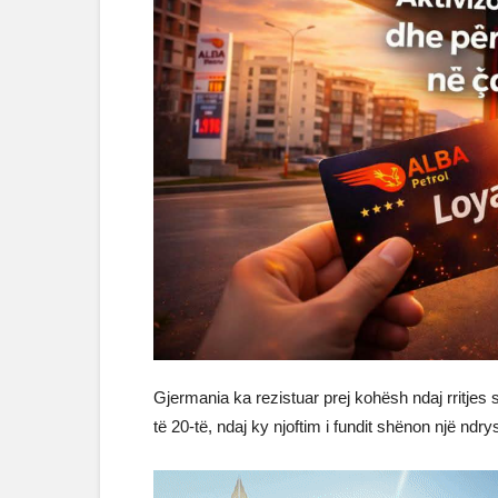
Gjermania ka rezistuar prej kohësh ndaj rritjes 
të 20-të, ndaj ky njoftim i fundit shënon një ndr