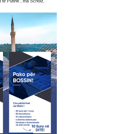
 të Putinit”, tha Scholz.