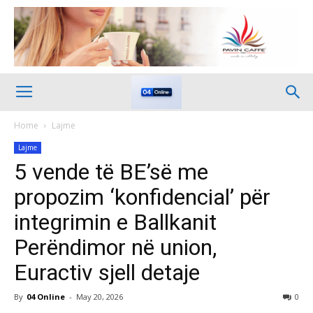
Home
Lajme
Lajme
5 vende të BE’së me
propozim ‘konfidencial’ për
integrimin e Ballkanit
Perëndimor në union,
Euractiv sjell detaje
By
04 Online
-
May 20, 2026
0