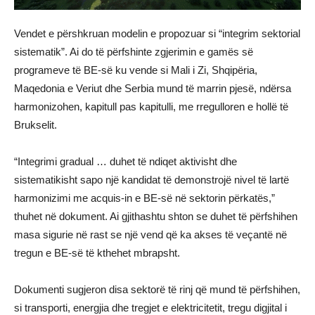
Vendet e përshkruan modelin e propozuar si “integrim sektorial
sistematik”. Ai do të përfshinte zgjerimin e gamës së
programeve të BE-së ku vende si Mali i Zi, Shqipëria,
Maqedonia e Veriut dhe Serbia mund të marrin pjesë, ndërsa
harmonizohen, kapitull pas kapitulli, me rregulloren e hollë të
Brukselit.
“Integrimi gradual … duhet të ndiqet aktivisht dhe
sistematikisht sapo një kandidat të demonstrojë nivel të lartë
harmonizimi me acquis-in e BE-së në sektorin përkatës,”
thuhet në dokument. Ai gjithashtu shton se duhet të përfshihen
masa sigurie në rast se një vend që ka akses të veçantë në
tregun e BE-së të kthehet mbrapsht.
Dokumenti sugjeron disa sektorë të rinj që mund të përfshihen,
si transporti, energjia dhe tregjet e elektricitetit, tregu digjital i