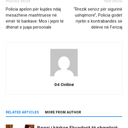
Previous article
Next article
Policia apelon për kujdes ndaj
‘‘Rrezik serioz për sigurinë
mesazheve mashtruese në
ushqimore’’, Policia godet
emër të bankave: Mos i jepni të
rrjetin e kontrabandës së
dhënat e juaja personale
deleve në Ferizaj
04 Online
RELATED ARTICLES
MORE FROM AUTHOR
Begaj i kërkon Ekuadorit të shqyrtojë