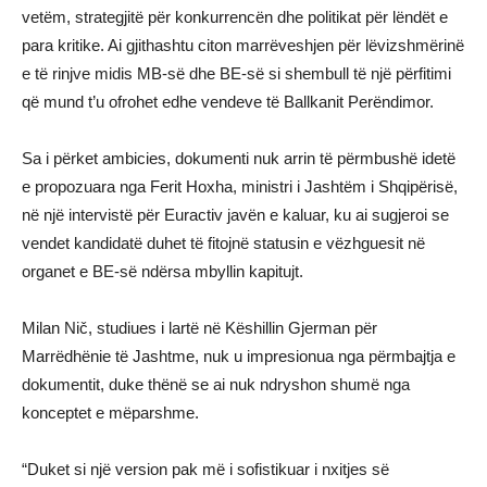
vetëm, strategjitë për konkurrencën dhe politikat për lëndët e
para kritike. Ai gjithashtu citon marrëveshjen për lëvizshmërinë
e të rinjve midis MB-së dhe BE-së si shembull të një përfitimi
që mund t’u ofrohet edhe vendeve të Ballkanit Perëndimor.
Sa i përket ambicies, dokumenti nuk arrin të përmbushë idetë
e propozuara nga Ferit Hoxha, ministri i Jashtëm i Shqipërisë,
në një intervistë për Euractiv javën e kaluar, ku ai sugjeroi se
vendet kandidatë duhet të fitojnë statusin e vëzhguesit në
organet e BE-së ndërsa mbyllin kapitujt.
Milan Nič, studiues i lartë në Këshillin Gjerman për
Marrëdhënie të Jashtme, nuk u impresionua nga përmbajtja e
dokumentit, duke thënë se ai nuk ndryshon shumë nga
konceptet e mëparshme.
“Duket si një version pak më i sofistikuar i nxitjes së