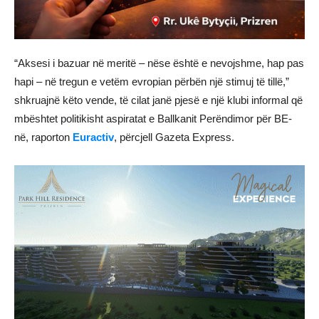
“Aksesi i bazuar në meritë – nëse është e nevojshme, hap pas
hapi – në tregun e vetëm evropian përbën një stimuj të tillë,”
shkruajnë këto vende, të cilat janë pjesë e një klubi informal që
mbështet politikisht aspiratat e Ballkanit Perëndimor për BE-
në, raporton
Euractiv
, përcjell Gazeta Express.