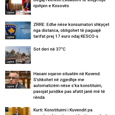
njohjen e Kosovës
Lajme
ZRRE: Edhe nëse konsumatori shkyçet
nga distanca, obligohet të paguajë
tarifat prej 17 euro ndaj KESCO-s
Lajme
Sot deri në 37°C
Lajme
Hasani sqaron situatën në Kuvend:
S’shkohet në zgjedhje me
automatizëm nëse s’ka konstituim,
Lajme
pasojat juridike pas afatit janë më të
rënda
Kurti: Konstituimi i Kuvendit pa