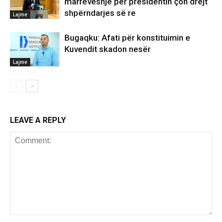
marrëveshje për presidentin çon drejt
shpërndarjes së re
Lajme
Bugaqku: Afati për konstituimin e
Kuvendit skadon nesër
Lajme
LEAVE A REPLY