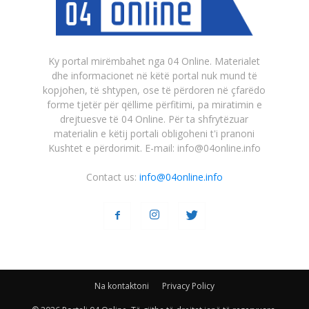
Ky portal mirëmbahet nga 04 Online. Materialet
dhe informacionet në këtë portal nuk mund të
kopjohen, të shtypen, ose të përdoren në çfarëdo
forme tjetër për qëllime përfitimi, pa miratimin e
drejtuesve të 04 Online. Për ta shfrytëzuar
materialin e këtij portali obligoheni t'i pranoni
Kushtet e përdorimit. E-mail: info@04online.info
Contact us:
info@04online.info
Na kontaktoni
Privacy Policy