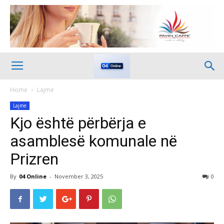
Home
Lajme
Lajme
Kjo është përbërja e
asamblesë komunale në
Prizren
By
04 Online
-
November 3, 2025
0