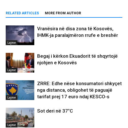
RELATED ARTICLES
MORE FROM AUTHOR
Vranësira në disa zona të Kosovës,
IHMK-ja paralajmëron rrufe e breshër
Lajme
Begaj i kërkon Ekuadorit të shqyrtojë
njohjen e Kosovës
Lajme
ZRRE: Edhe nëse konsumatori shkyçet
nga distanca, obligohet të paguajë
tarifat prej 17 euro ndaj KESCO-s
Lajme
Sot deri në 37°C
Lajme