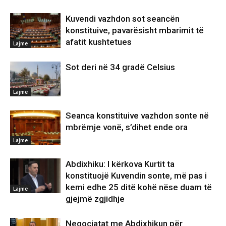
Kuvendi vazhdon sot seancën
konstituive, pavarësisht mbarimit të
afatit kushtetues
Lajme
Sot deri në 34 gradë Celsius
Lajme
Seanca konstituive vazhdon sonte në
mbrëmje vonë, s’dihet ende ora
Lajme
Abdixhiku: I kërkova Kurtit ta
konstituojë Kuvendin sonte, më pas i
kemi edhe 25 ditë kohë nëse duam të
Lajme
gjejmë zgjidhje
Negociatat me Abdixhikun për