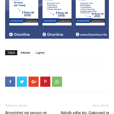
TAGS
04slide
Lajme
Previous article
Next article
Arrestohet një person në
Ndodh edhe kjo: Gjakovarit ia