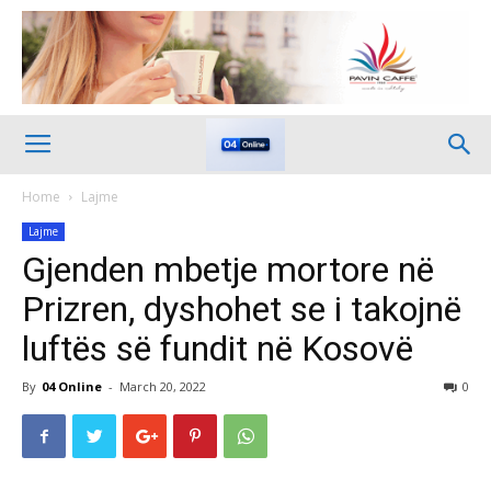
Home
Lajme
Lajme
Gjenden mbetje mortore në
Prizren, dyshohet se i takojnë
luftës së fundit në Kosovë
By
04 Online
-
March 20, 2022
0