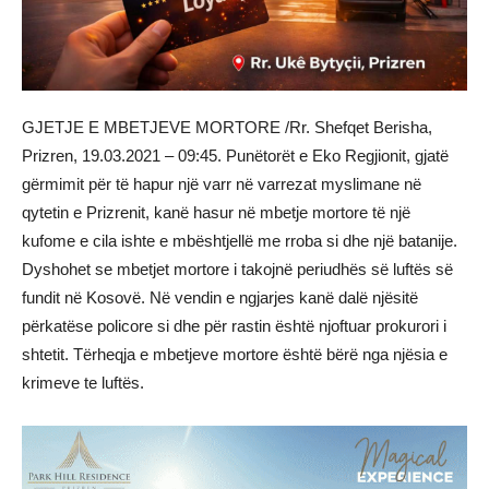
GJETJE E MBETJEVE MORTORE /Rr. Shefqet Berisha,
Prizren, 19.03.2021 – 09:45. Punëtorët e Eko Regjionit, gjatë
gërmimit për të hapur një varr në varrezat myslimane në
qytetin e Prizrenit, kanë hasur në mbetje mortore të një
kufome e cila ishte e mbështjellë me rroba si dhe një batanije.
Dyshohet se mbetjet mortore i takojnë periudhës së luftës së
fundit në Kosovë. Në vendin e ngjarjes kanë dalë njësitë
përkatëse policore si dhe për rastin është njoftuar prokurori i
shtetit. Tërheqja e mbetjeve mortore është bërë nga njësia e
krimeve te luftës.