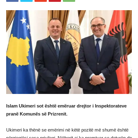
Islam Ukimeri sot është emëruar drejtor i Inspektorateve
pranë Komunës së Prizrenit.
Ukimeri ka thënë se emërimi në këtë pozitë më shumë është
përgjegjësi sesa privilegj. Njëherit ai ka premtuar se detyrën do