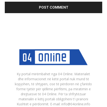
Ky portal mirëmbahet nga 04 Online. Materialet
dhe informacionet në këtë portal nuk mund të
kopjohen, të shtypen, ose të përdoren në çfarëdo
forme tjetër për qëllime përfitimi, pa miratimin e
drejtuesve të 04 Online. Për ta shfrytëzuar
materialin e këtij portali obligoheni t'i pranoni
Kushtet e përdorimit. E-mail: info@04online.info