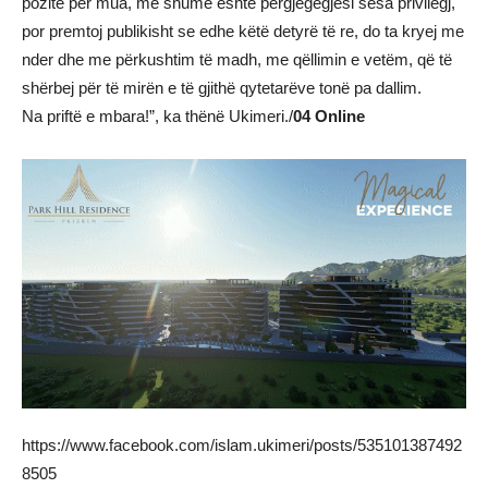
pozitë për mua, më shumë është përgjegëgjesi sesa privilegj,
por premtoj publikisht se edhe këtë detyrë të re, do ta kryej me
nder dhe me përkushtim të madh, me qëllimin e vetëm, që të
shërbej për të mirën e të gjithë qytetarëve tonë pa dallim.
Na priftë e mbara!”, ka thënë Ukimeri./
04 Online
https://www.facebook.com/islam.ukimeri/posts/535101387492
8505