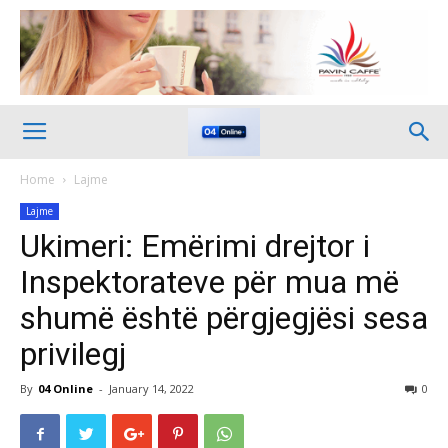
Home
Lajme
Lajme
Ukimeri: Emërimi drejtor i
Inspektorateve për mua më
shumë është përgjegjësi sesa
privilegj
By
04 Online
-
January 14, 2022
0