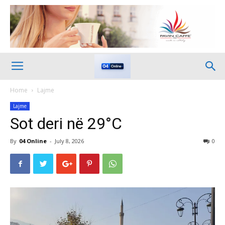
Home
Lajme
Lajme
Sot deri në 29°C
By
04 Online
-
July 8, 2026
0