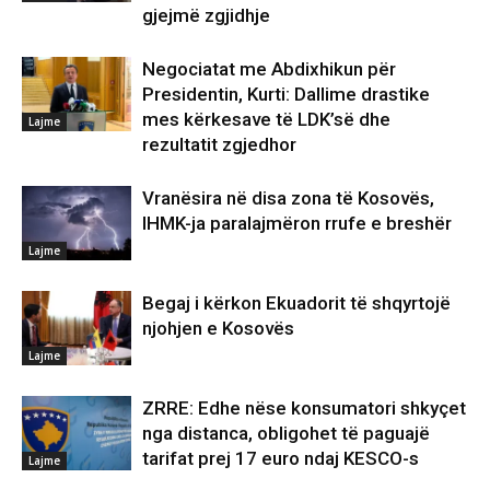
gjejmë zgjidhje
Negociatat me Abdixhikun për
Presidentin, Kurti: Dallime drastike
mes kërkesave të LDK’së dhe
Lajme
rezultatit zgjedhor
Vranësira në disa zona të Kosovës,
IHMK-ja paralajmëron rrufe e breshër
Lajme
Begaj i kërkon Ekuadorit të shqyrtojë
njohjen e Kosovës
Lajme
ZRRE: Edhe nëse konsumatori shkyçet
nga distanca, obligohet të paguajë
tarifat prej 17 euro ndaj KESCO-s
Lajme