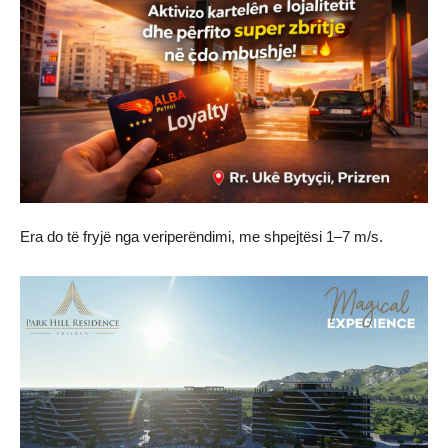
Era do të fryjë nga veriperëndimi, me shpejtësi 1–7 m/s.