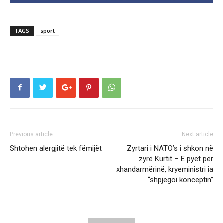
TAGS
sport
Previous article
Next article
Shtohen alergjitë tek fëmijët
Zyrtari i NATO’s i shkon në
zyrë Kurtit – E pyet për
xhandarmërinë, kryeministri ia
‘‘shpjegoi konceptin’’