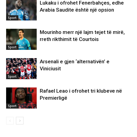
Lukaku i ofrohet Fenerbahçes, edhe
Arabia Saudite është një opsion
Sport
Mourinho merr një lajm tejet të mirë,
rreth rikthimit të Courtois
Sport
Arsenali e gjen ‘alternativën’ e
Viniciusit
Sport
Rafael Leao i ofrohet tri klubeve në
Premierligë
Sport