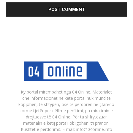
Ky portal mirëmbahet nga 04 Online. Materialet
dhe informacionet në këtë portal nuk mund të
kopjohen, të shtypen, ose të përdoren në çfarëdo
forme tjetër për qëllime përfitimi, pa miratimin e
drejtuesve të 04 Online. Për ta shfrytëzuar
materialin e këtij portali obligoheni t'i pranoni
Kushtet e përdorimit. E-mail: info@04online.info