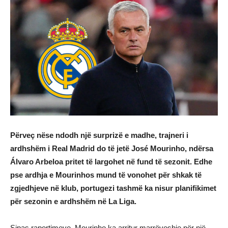
Përveç nëse ndodh një surprizë e madhe, trajneri i
ardhshëm i Real Madrid do të jetë José Mourinho, ndërsa
Álvaro Arbeloa pritet të largohet në fund të sezonit. Edhe
pse ardhja e Mourinhos mund të vonohet për shkak të
zgjedhjeve në klub, portugezi tashmë ka nisur planifikimet
për sezonin e ardhshëm në La Liga.
Sipas raportimeve, Mourinho ka arritur marrëveshje për një