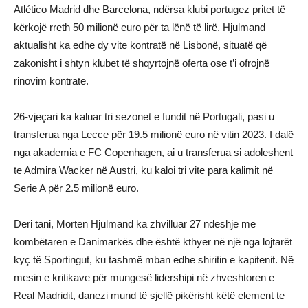
Atlético Madrid dhe Barcelona, ndërsa klubi portugez pritet të
kërkojë rreth 50 milionë euro për ta lënë të lirë. Hjulmand
aktualisht ka edhe dy vite kontratë në Lisbonë, situatë që
zakonisht i shtyn klubet të shqyrtojnë oferta ose t’i ofrojnë
rinovim kontrate.
26-vjeçari ka kaluar tri sezonet e fundit në Portugali, pasi u
transferua nga Lecce për 19.5 milionë euro në vitin 2023. I dalë
nga akademia e FC Copenhagen, ai u transferua si adoleshent
te Admira Wacker në Austri, ku kaloi tri vite para kalimit në
Serie A për 2.5 milionë euro.
Deri tani, Morten Hjulmand ka zhvilluar 27 ndeshje me
kombëtaren e Danimarkës dhe është kthyer në një nga lojtarët
kyç të Sportingut, ku tashmë mban edhe shiritin e kapitenit. Në
mesin e kritikave për mungesë lidershipi në zhveshtoren e
Real Madridit, danezi mund të sjellë pikërisht këtë element te