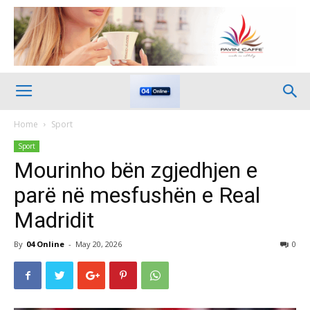
Home
Sport
Sport
Mourinho bën zgjedhjen e
parë në mesfushën e Real
Madridit
By
04 Online
-
May 20, 2026
0