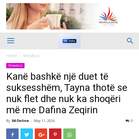
Home
Showbizz
Showbizz
Kanë bashkë një duet të
suksesshëm, Tayna thotë se
nuk flet dhe nuk ka shoqëri
më me Dafina Zeqirin
By
04 Online
-
May 11, 2026
0