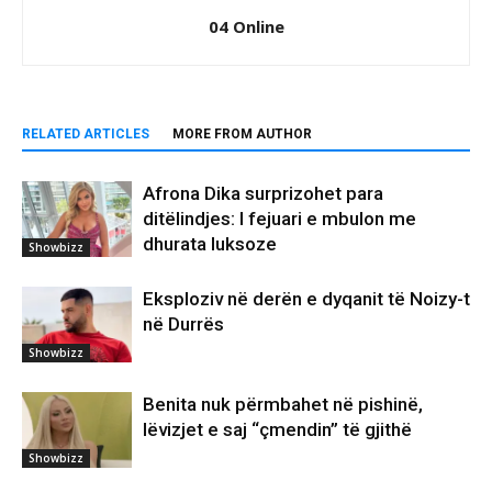
04 Online
RELATED ARTICLES
MORE FROM AUTHOR
Afrona Dika surprizohet para
ditëlindjes: I fejuari e mbulon me
dhurata luksoze
Showbizz
Eksploziv në derën e dyqanit të Noizy-t
në Durrës
Showbizz
Benita nuk përmbahet në pishinë,
lëvizjet e saj “çmendin” të gjithë
Showbizz