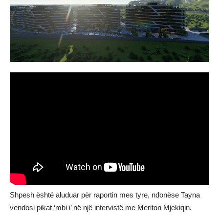
Shpesh është aluduar për raportin mes tyre, ndonëse Tayna
vendosi pikat ‘mbi i’ në një intervistë me Meriton Mjekiqin.