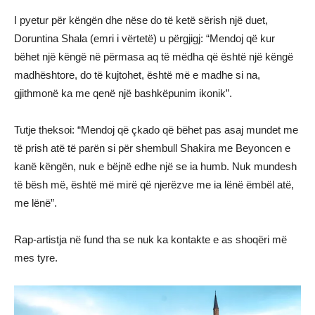
I pyetur për këngën dhe nëse do të ketë sërish një duet,
Doruntina Shala (emri i vërtetë) u përgjigj: “Mendoj që kur
bëhet një këngë në përmasa aq të mëdha që është një këngë
madhështore, do të kujtohet, është më e madhe si na,
gjithmonë ka me qenë një bashkëpunim ikonik”.
Tutje theksoi: “Mendoj që çkado që bëhet pas asaj mundet me
të prish atë të parën si për shembull Shakira me Beyoncen e
kanë këngën, nuk e bëjnë edhe një se ia humb. Nuk mundesh
të bësh më, është më mirë që njerëzve me ia lënë ëmbël atë,
me lënë”.
Rap-artistja në fund tha se nuk ka kontakte e as shoqëri më
mes tyre.