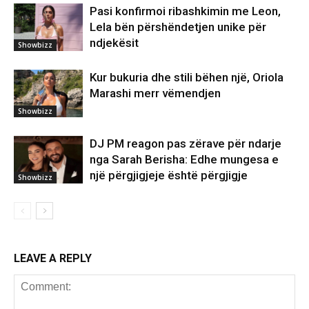
Pasi konfirmoi ribashkimin me Leon,
Lela bën përshëndetjen unike për
ndjekësit
Showbizz
Kur bukuria dhe stili bëhen një, Oriola
Marashi merr vëmendjen
Showbizz
DJ PM reagon pas zërave për ndarje
nga Sarah Berisha: Edhe mungesa e
një përgjigjeje është përgjigje
Showbizz
LEAVE A REPLY