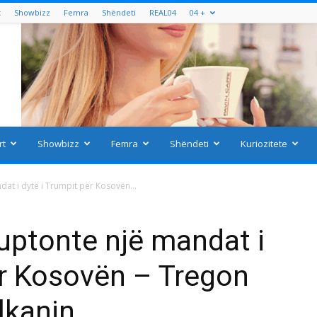
t
Showbizz
Femra
Shëndeti
REAL04
04 +
rt
Showbizz
Femra
Shëndeti
Kuriozitete
at i dytë i Trumpit për Kosovën...
uptonte një mandat i
ër Kosovën – Tregon
lkanin