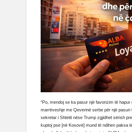
“Po, mendoj se ka pasur një favorizim të hapur 
marrëveshje me Qeverinë serbe për një pasuri të
sekretar i Shtetit nëse Trump zgjidhet sërish pre
kuptoj pse [në Kosovë] mund të ndihen paksa të 