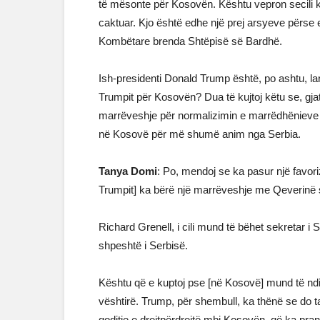
të mësonte për Kosovën. Kështu vepron secili ku
caktuar. Kjo është edhe një prej arsyeve përse e
Kombëtare brenda Shtëpisë së Bardhë.
Ish-presidenti Donald Trump është, po ashtu, la
Trumpit për Kosovën? Dua të kujtoj këtu se, gjat
marrëveshje për normalizimin e marrëdhënieve ek
në Kosovë për më shumë anim nga Serbia.
Tanya Domi
: Po, mendoj se ka pasur një favor
Trumpit] ka bërë një marrëveshje me Qeverinë s
Richard Grenell, i cili mund të bëhet sekretar i S
shpeshtë i Serbisë.
Kështu që e kuptoj pse [në Kosovë] mund të ndih
vështirë. Trump, për shembull, ka thënë se do ta
goditje e drejtpërdrejtë mbi Kosovën, që ka pran