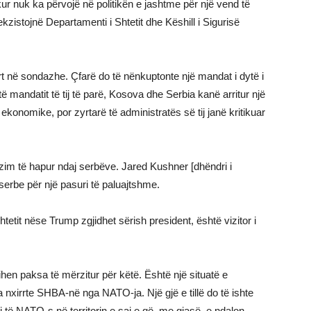
r nuk ka përvojë në politikën e jashtme për një vend të
kzistojnë Departamenti i Shtetit dhe Këshill i Sigurisë
rt në sondazhe. Çfarë do të nënkuptonte një mandat i dytë i
ë mandatit të tij të parë, Kosova dhe Serbia kanë arritur një
onomike, por zyrtarë të administratës së tij janë kritikuar
izim të hapur ndaj serbëve. Jared Kushner [dhëndri i
erbe për një pasuri të paluajtshme.
htetit nëse Trump zgjidhet sërish president, është vizitor i
en paksa të mërzitur për këtë. Është një situatë e
 nxirrte SHBA-në nga NATO-ja. Një gjë e tillë do të ishte
i të NATO-s në territorin e saj e që, me gjasë, e ndalon