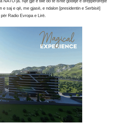
ATO-ja. Një gjë e tillë do të ishte goditje e drejtpërdrejtë
 e saj e që, me gjasë, e ndalon [presidentin e Serbisë]
o për Radio Evropa e Lirë.