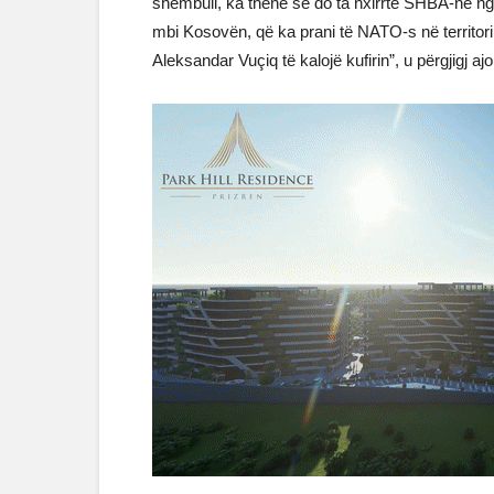
shembull, ka thënë se do ta nxirrte SHBA-në nga N
mbi Kosovën, që ka prani të NATO-s në territorin
Aleksandar Vuçiq të kalojë kufirin”, u përgjigj aj