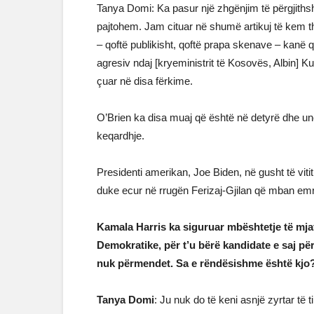
Tanya Domi: Ka pasur një zhgënjim të përgjithsh
pajtohem. Jam cituar në shumë artikuj të kem
– qoftë publikisht, qoftë prapa skenave – kan
agresiv ndaj [kryeministrit të Kosovës, Albin] Kur
çuar në disa fërkime.
O’Brien ka disa muaj që është në detyrë dhe u
keqardhje.
Presidenti amerikan, Joe Biden, në gusht të vitit
duke ecur në rrugën Ferizaj-Gjilan që mban emrin 
Kamala Harris ka siguruar mbështetje të mja
Demokratike, për t’u bërë kandidate e saj për
nuk përmendet. Sa e rëndësishme është kjo
Tanya Domi
: Ju nuk do të keni asnjë zyrtar të 