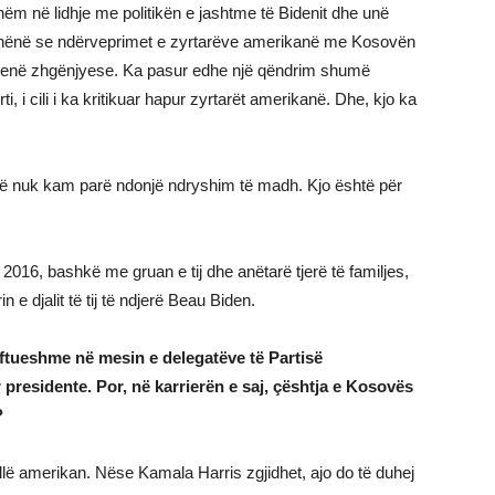
ëm në lidhje me politikën e jashtme të Bidenit dhe unë
 thënë se ndërveprimet e zyrtarëve amerikanë me Kosovën
ë qenë zhgënjyese. Ka pasur edhe një qëndrim shumë
ti, i cili i ka kritikuar hapur zyrtarët amerikanë. Dhe, kjo ka
në nuk kam parë ndonjë ndryshim të madh. Kjo është për
 2016, bashkë me gruan e tij dhe anëtarë tjerë të familjes,
e djalit të tij të ndjerë Beau Biden.
ftueshme në mesin e delegatëve të Partisë
 presidente. Por, në karrierën e saj, çështja e Kosovës
?
tillë amerikan. Nëse Kamala Harris zgjidhet, ajo do të duhej