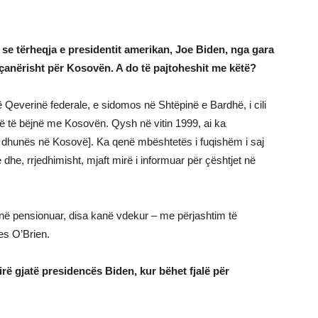
ë se tërheqja e presidentit amerikan, Joe Biden, nga gara
eçanërisht për Kosovën. A do të pajtoheshit me këtë?
në Qeverinë federale, e sidomos në Shtëpinë e Bardhë, i cili
në të bëjnë me Kosovën. Qysh në vitin 1999, ai ka
 dhunës në Kosovë]. Ka qenë mbështetës i fuqishëm i saj
dhe, rrjedhimisht, mjaft mirë i informuar për çështjet në
janë pensionuar, disa kanë vdekur – me përjashtim të
es O’Brien.
ë gjatë presidencës Biden, kur bëhet fjalë për