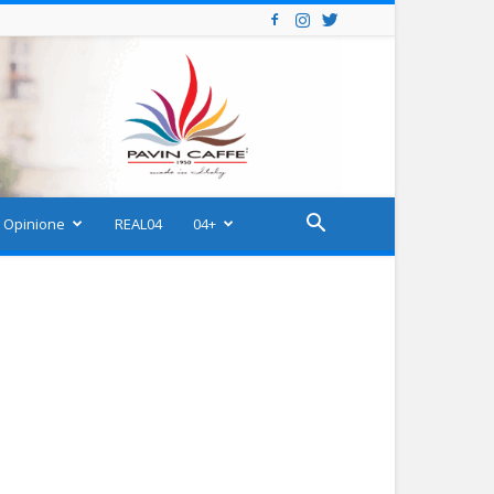
Opinione
REAL04
04+