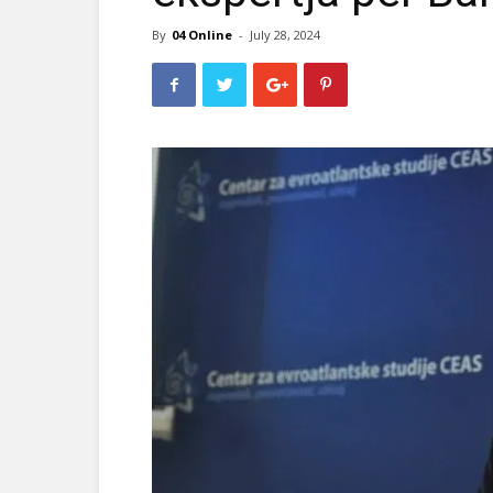
By
04 Online
-
July 28, 2024