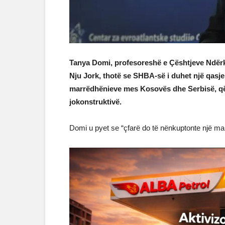
Tanya Domi, profesoreshë e Çështjeve Ndër
Nju Jork, thotë se SHBA-së i duhet një qasje
marrëdhënieve mes Kosovës dhe Serbisë, që 
jokonstruktivë.
Domi u pyet se “çfarë do të nënkuptonte një man