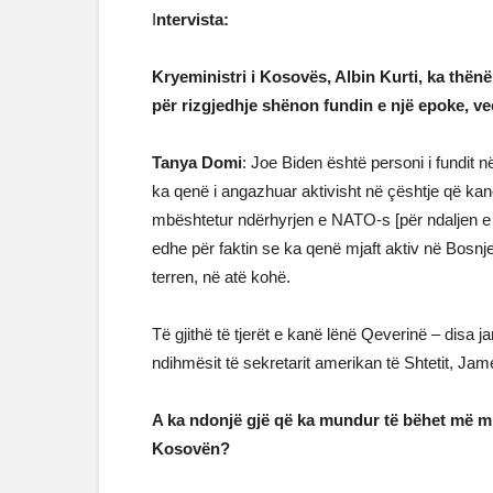
I
ntervista:
Kryeministri i Kosovës, Albin Kurti, ka thën
për rizgjedhje shënon fundin e një epoke, v
Tanya Domi
: Joe Biden është personi i fundit 
ka qenë i angazhuar aktivisht në çështje që ka
mbështetur ndërhyrjen e NATO-s [për ndaljen e
edhe për faktin se ka qenë mjaft aktiv në Bosnje 
terren, në atë kohë.
Të gjithë të tjerët e kanë lënë Qeverinë – disa 
ndihmësit të sekretarit amerikan të Shtetit, Jam
A ka ndonjë gjë që ka mundur të bëhet më mir
Kosovën?