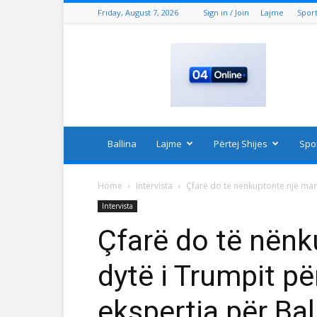
Friday, August 7, 2026
Sign in / Join
Lajme
Spor
04
Online
Ballina
Lajme
Përtej Shijes
Spo
Home
Intervista
Çfarë do të nënkuptonte një mand
Intervista
Çfarë do të nënk
dytë i Trumpit p
ekspertja për Bal