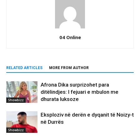
04 Online
RELATED ARTICLES
MORE FROM AUTHOR
Afrona Dika surprizohet para
ditëlindjes: I fejuari e mbulon me
dhurata luksoze
Showbizz
Eksploziv në derën e dyqanit të Noizy-t
në Durrës
Showbizz