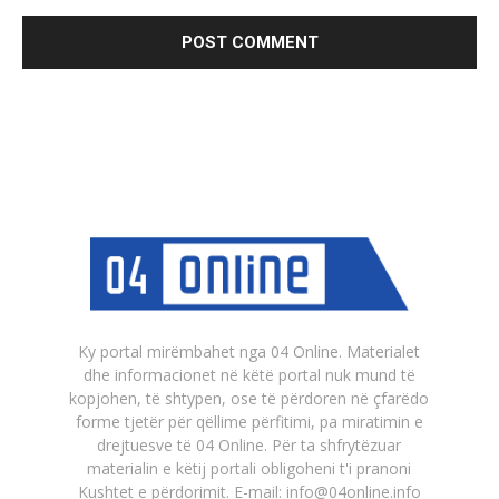
Ky portal mirëmbahet nga 04 Online. Materialet
dhe informacionet në këtë portal nuk mund të
kopjohen, të shtypen, ose të përdoren në çfarëdo
forme tjetër për qëllime përfitimi, pa miratimin e
drejtuesve të 04 Online. Për ta shfrytëzuar
materialin e këtij portali obligoheni t'i pranoni
Kushtet e përdorimit. E-mail: info@04online.info