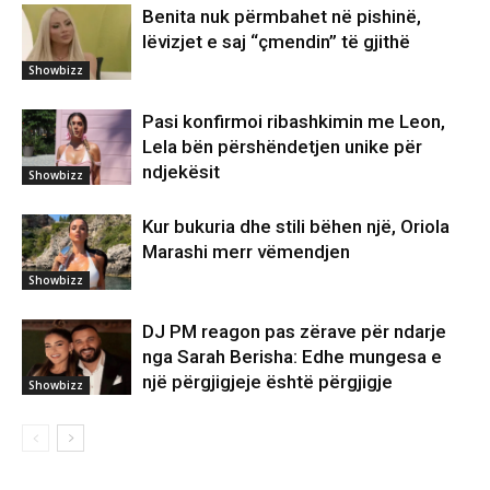
Benita nuk përmbahet në pishinë,
lëvizjet e saj “çmendin” të gjithë
Showbizz
Pasi konfirmoi ribashkimin me Leon,
Lela bën përshëndetjen unike për
ndjekësit
Showbizz
Kur bukuria dhe stili bëhen një, Oriola
Marashi merr vëmendjen
Showbizz
DJ PM reagon pas zërave për ndarje
nga Sarah Berisha: Edhe mungesa e
një përgjigjeje është përgjigje
Showbizz