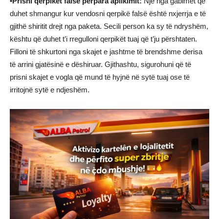
•Prisni qerpikët falsë përpara aplikimit:
Një nga gabimet që
duhet shmangur kur vendosni qerpikë falsë është nxjerrja e të
gjithë shiritit drejt nga paketa. Secili person ka sy të ndryshëm,
kështu që duhet t’i rregulloni qerpikët tuaj që t’ju përshtaten.
Filloni të shkurtoni nga skajet e jashtme të brendshme derisa
të arrini gjatësinë e dëshiruar. Gjithashtu, sigurohuni që të
prisni skajet e vogla që mund të hyjnë në sytë tuaj ose të
irritojnë sytë e ndjeshëm.