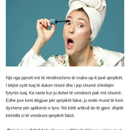
Një nga pjesët më të rëndësishme të make-up-it janë qerpikët.
I bëjnë sytë tuaj të duken rinorë dhe i jep shumë shkëlqim
fytyrës tuaj. Ka raste kur ju duhet të vendosni pak më shumë.
Edhe pse keni dëgjuar për qerpikët falsë, ju ende mund të keni
dyshime për aplikimin e tyre. Në këtë artikull do të gjeni dhjetë
këshilla si të vendsoni qerpikët falsë.