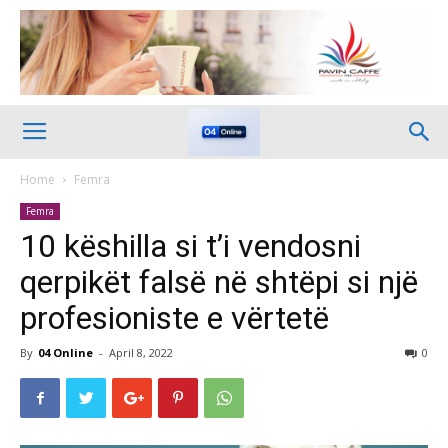
Home
Femra
Femra
10 këshilla si t’i vendosni
qerpikët falsë në shtëpi si një
profesioniste e vërtetë
By
04 Online
-
April 8, 2022
0