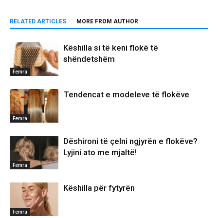
RELATED ARTICLES
MORE FROM AUTHOR
Këshilla si të keni flokë të
shëndetshëm
Femra
Tendencat e modeleve të flokëve
Femra
Dëshironi të çelni ngjyrën e flokëve?
Lyjini ato me mjaltë!
Femra
Këshilla për fytyrën
Femra