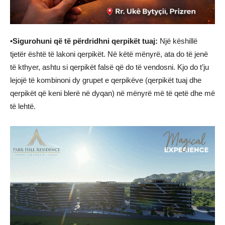
•Sigurohuni që të përdridhni qerpikët tuaj:
Një këshillë
tjetër është të lakoni qerpikët. Në këtë mënyrë, ata do të jenë
të kthyer, ashtu si qerpikët falsë që do të vendosni. Kjo do t’ju
lejojë të kombinoni dy grupet e qerpikëve (qerpikët tuaj dhe
qerpikët që keni blerë në dyqan) në mënyrë më të qetë dhe më
të lehtë.