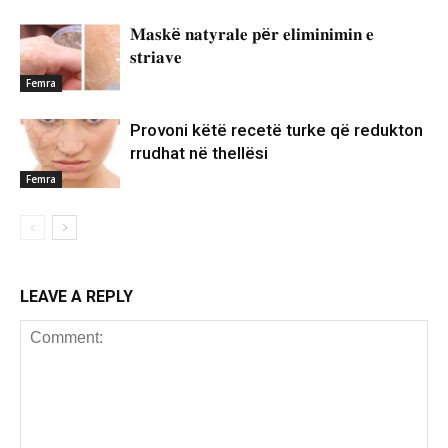
𝐌𝐚𝐬𝐤ë 𝐧𝐚𝐭𝐲𝐫𝐚𝐥𝐞 𝐩ë𝐫 𝐞𝐥𝐢𝐦𝐢𝐧𝐢𝐦𝐢𝐧 𝐞
𝐬𝐭𝐫𝐢𝐚𝐯𝐞
Femra
Provoni këtë recetë turke që redukton
rrudhat në thellësi
Femra
LEAVE A REPLY