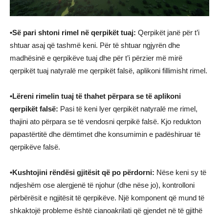
•Së pari shtoni rimel në qerpikët tuaj:
Qerpikët janë për t’i
shtuar asaj që tashmë keni. Për të shtuar ngjyrën dhe
madhësinë e qerpikëve tuaj dhe për t’i përzier më mirë
qerpikët tuaj natyralë me qerpikët falsë, aplikoni fillimisht rimel.
•Lëreni rimelin tuaj të thahet përpara se të aplikoni
qerpikët falsë:
Pasi të keni lyer qerpikët natyralë me rimel,
thajini ato përpara se të vendosni qerpikë falsë. Kjo redukton
papastërtitë dhe dëmtimet dhe konsumimin e padëshiruar të
qerpikëve falsë.
•Kushtojini rëndësi gjitësit që po përdorni:
Nëse keni sy të
ndjeshëm ose alergjenë të njohur (dhe nëse jo), kontrolloni
përbërësit e ngjitësit të qerpikëve. Një komponent që mund të
shkaktojë probleme është cianoakrilati që gjendet në të gjithë