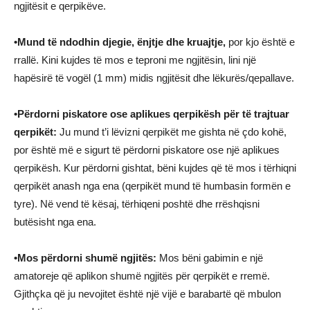
ngjitësit e qerpikëve.
•Mund të ndodhin djegie, ënjtje dhe kruajtje,
por kjo është e
rrallë. Kini kujdes të mos e teproni me ngjitësin, lini një
hapësirë ​​të vogël (1 mm) midis ngjitësit dhe lëkurës/qepallave.
•Përdorni piskatore ose aplikues qerpikësh për të trajtuar
qerpikët:
Ju mund t’i lëvizni qerpikët me gishta në çdo kohë,
por është më e sigurt të përdorni piskatore ose një aplikues
qerpikësh. Kur përdorni gishtat, bëni kujdes që të mos i tërhiqni
qerpikët anash nga ena (qerpikët mund të humbasin formën e
tyre). Në vend të kësaj, tërhiqeni poshtë dhe rrëshqisni
butësisht nga ena.
•Mos përdorni shumë ngjitës:
Mos bëni gabimin e një
amatoreje që aplikon shumë ngjitës për qerpikët e rremë.
Gjithçka që ju nevojitet është një vijë e barabartë që mbulon