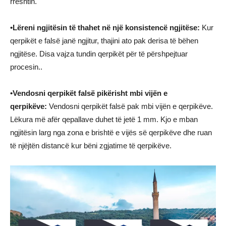
rreshtin.
•Lëreni ngjitësin të thahet në një konsistencë ngjitëse:
Kur
qerpikët e falsë janë ngjitur, thajini ato pak derisa të bëhen
ngjitëse. Disa vajza tundin qerpikët për të përshpejtuar
procesin..
•Vendosni qerpikët falsë pikërisht mbi vijën e
qerpikëve:
Vendosni qerpikët falsë pak mbi vijën e qerpikëve.
Lëkura më afër qepallave duhet të jetë 1 mm. Kjo e mban
ngjitësin larg nga zona e brishtë e vijës së qerpikëve dhe ruan
të njëjtën distancë kur bëni zgjatime të qerpikëve.